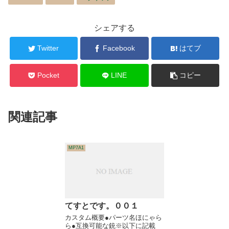
シェアする
Twitter
Facebook
はてブ
Pocket
LINE
コピー
関連記事
MP7A1
てすとです。００１
カスタム概要●パーツ名ほにゃら
ら●互換可能な銃※以下に記載