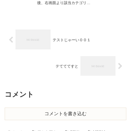
後、右画面より該当カテゴリー
にチェックをお願いします。チ
ェック後はこのテキストは消し
てください。銃の名前リンク？
（公式サイト）銃の名前リン
ク？（公式サイト）銃の名前リ
ンク？（公式サイ...
テストじゃーい００１
テてててすと
コメント
コメントを書き込む